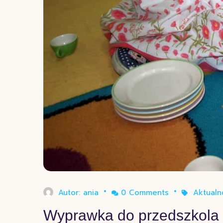
Autor:
ania
0 Comments
Aktualn
Wyprawka do przedszkola 