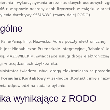
zbierania i wykorzystywania przez nas danych osobowych z
2016 r. w sprawie ochrony osób fizycznych w związku z pr
ylenia dyrektywy 95/46/WE (zwany dalej RODO).
Ogólne
 Pana/Panią: Imię, Nazwisko, Adres poczty elektronicznej.
jest Niepubliczne Przedszkole Integracyjne „Babaloo” Joa
woj. MAZOWIECKIM, świadczące usługi drogą elektroniczną
ji w urządzeniach Użytkownika.
ministrator świadczy usługi drogą elektroniczna za pośred
z
Formularz Kontaktowy
w zakładce „Kontakt”: imię i nazw
enia odpowiedzi na zadane pytanie.
ika wynikające z RODO